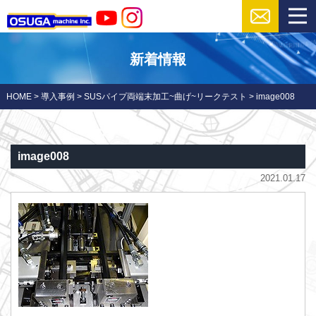
新着情報
HOME
>
導入事例
>
SUSパイプ両端末加工~曲げ~リークテスト
>
image008
image008
2021.01.17